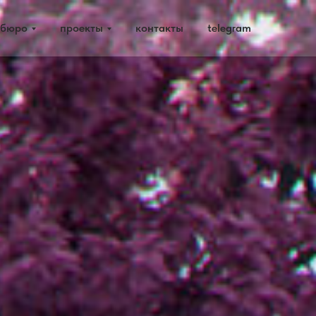
 бюро
проекты
контакты
telegram